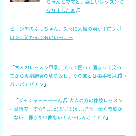
ちゃんとママと、楽しいレッスンに
なりましたぁ
ピーンチのふぅちゃん、久々に大粒の涙がポロンポ
ロン、泣かんでもいいヨォ〜
「
大人のレッスン風景、笑って困って固まって笑っ
てから真剣勝負の切り返し、そのあとは拍手喝采
パチパチパチン
」
「
ジャジャーーーーん
大人の方の体験レッスン
受講でーす☆*:.｡. o(≧▽≦)o .｡.:*☆ 全く経験が
ない！弾きたい曲ない！え〜ほんと？？？
」